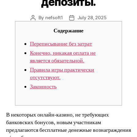
депозиты.
By
nefsoft1
July 28, 2025
Post
Post
author
date
Содержание
Переписывание без затрат
Конечно, никакая оплата не
является обязательной.
Правила игры практически
отсутствуют.
Законность
В некоторых онлайн-казино, не требующих
банковских бонусов, новым участникам
предлагаются бесплатные денежные вознаграждения