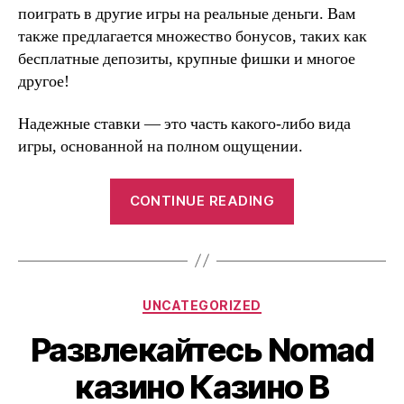
поиграть в другие игры на реальные деньги. Вам
также предлагается множество бонусов, таких как
бесплатные депозиты, крупные фишки и многое
другое!
Надежные ставки — это часть какого-либо вида
игры, основанной на полном ощущении.
“Примите
CONTINUE READING
участие
вулкан
бесплатно
в
Categories
UNCATEGORIZED
онлайн-
казино
Развлекайтесь Nomad
Пай
казино Казино В
Гоу