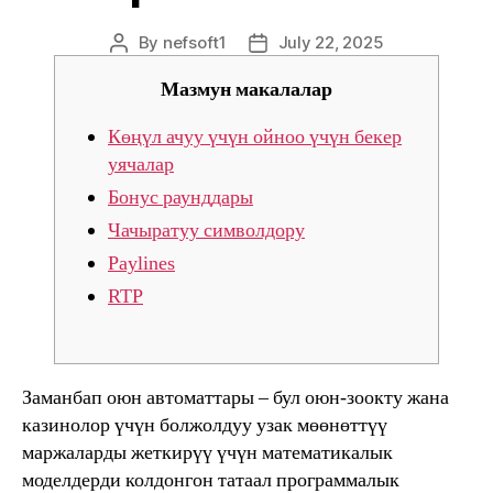
By
nefsoft1
July 22, 2025
Post
Post
author
date
Мазмун макалалар
Көңүл ачуу үчүн ойноо үчүн бекер
уячалар
Бонус раунддары
Чачыратуу символдору
Paylines
RTP
Заманбап оюн автоматтары – бул оюн-зоокту жана
казинолор үчүн болжолдуу узак мөөнөттүү
маржаларды жеткирүү үчүн математикалык
моделдерди колдонгон татаал программалык