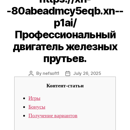
Các
-80abeadmcy5eqb.xn--
yếu
p1ai/
tố
cần
Профессиональный
xem
двигатель железных
xét”
прутьев.
By
nefsoft1
July 26, 2025
Post
Post
author
date
Контент-статьи
Игры
Бонусы
Получение вариантов