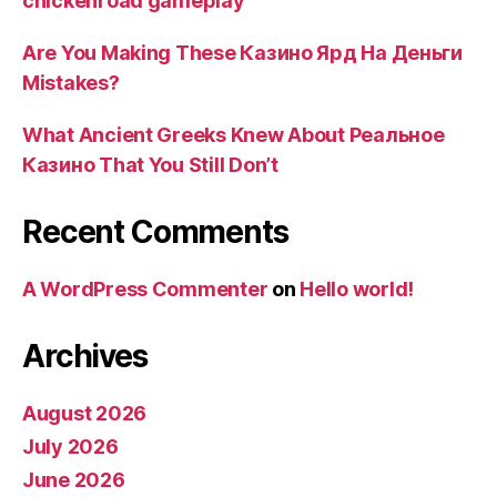
chickenroad gameplay
Are You Making These Казино Ярд На Деньги
Mistakes?
What Ancient Greeks Knew About Реальное
Казино That You Still Don’t
Recent Comments
A WordPress Commenter
on
Hello world!
Archives
August 2026
July 2026
June 2026