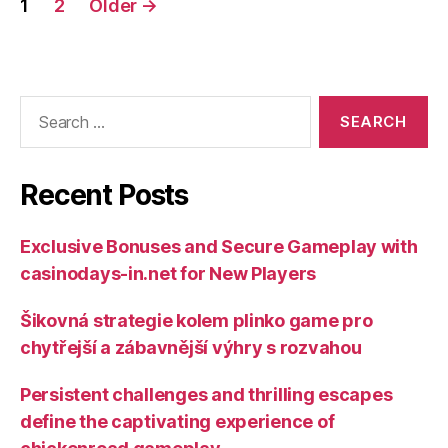
1
2
Older
→
Up
navigation
вход
автоматов.”
Search
for:
Recent Posts
Exclusive Bonuses and Secure Gameplay with
casinodays-in.net for New Players
Šikovná strategie kolem plinko game pro
chytřejší a zábavnější výhry s rozvahou
Persistent challenges and thrilling escapes
define the captivating experience of