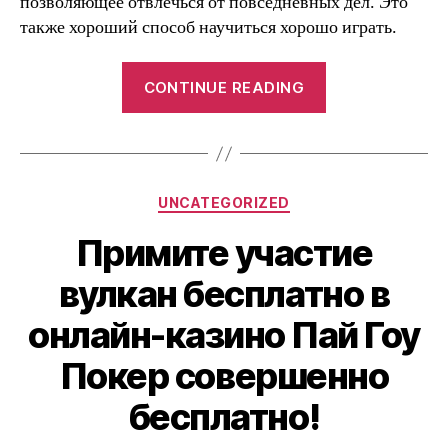
позволяющее отвлечься от повседневных дел. Это
также хороший способ научиться хорошо играть.
“Участвуйте
CONTINUE READING
в
онлайн-
слотах
совершенно
Categories
UNCATEGORIZED
бесплатно,
PokerDom
Примите участие
без
вулкан бесплатно в
меню,
и
онлайн-казино Пай Гоу
начинайте
Покер совершенно
игру
через
бесплатно!
интернет.”