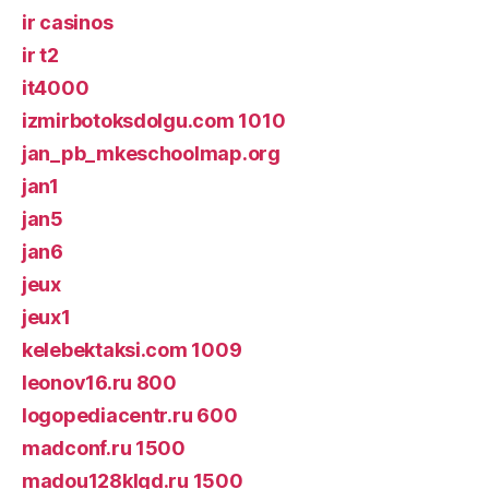
ir casinos
ir t2
it4000
izmirbotoksdolgu.com 1010
jan_pb_mkeschoolmap.org
jan1
jan5
jan6
jeux
jeux1
kelebektaksi.com 1009
leonov16.ru 800
logopediacentr.ru 600
madconf.ru 1500
madou128klgd.ru 1500