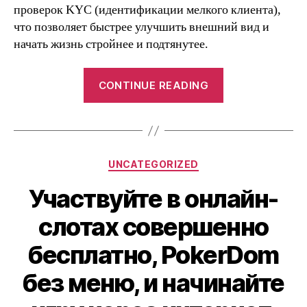
проверок KYC (идентификации мелкого клиента),
что позволяет быстрее улучшить внешний вид и
начать жизнь стройнее и подтянутее.
“Онлайн-
CONTINUE READING
казино.
Хотя
исследования
Pin
Categories
UNCATEGORIZED
Up
официальный
Участвуйте в онлайн-
сайт
слотах совершенно
не
проводятся.”
бесплатно, PokerDom
без меню, и начинайте